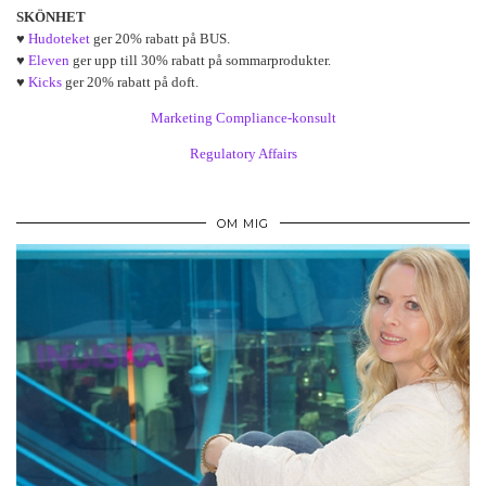
SKÖNHET
♥
Hudoteket
ger 20% rabatt på BUS.
♥
Eleven
ger upp till 30% rabatt på sommarprodukter.
♥
Kicks
ger 20% rabatt på doft.
Marketing Compliance-konsult
Regulatory Affairs
OM MIG