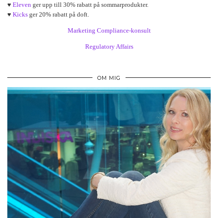
♥
Eleven
ger upp till 30% rabatt på sommarprodukter.
♥
Kicks
ger 20% rabatt på doft.
Marketing Compliance-konsult
Regulatory Affairs
OM MIG