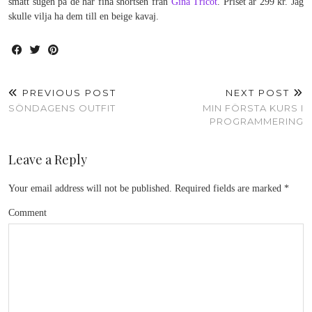
smått sugen på de här fina shortsen från
Gina Tricot
. Priset är 299 kr. Jag
skulle vilja ha dem till en beige kavaj.
PREVIOUS POST
NEXT POST
SÖNDAGENS OUTFIT
MIN FÖRSTA KURS I
PROGRAMMERING
Leave a Reply
Your email address will not be published.
Required fields are marked
*
Comment