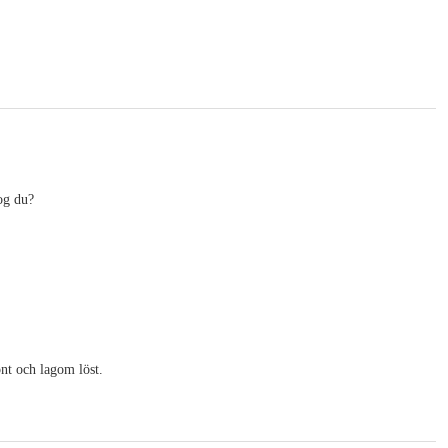
tog du?
önt och lagom löst.