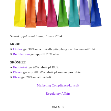
Senast uppdaterat fredag 1 mars 2024.
MODE
♥
Lindex
ger 30% rabatt på alla ytterplagg med koden out2014.
♥
Bubbleroom
ger upp till 20% rabatt.
SKÖNHET
♥
Hudoteket
ger 20% rabatt på BUS.
♥
Eleven
ger upp till 30% rabatt på sommarprodukter.
♥
Kicks
ger 20% rabatt på doft.
Marketing Compliance-konsult
Regulatory Affairs
OM MIG