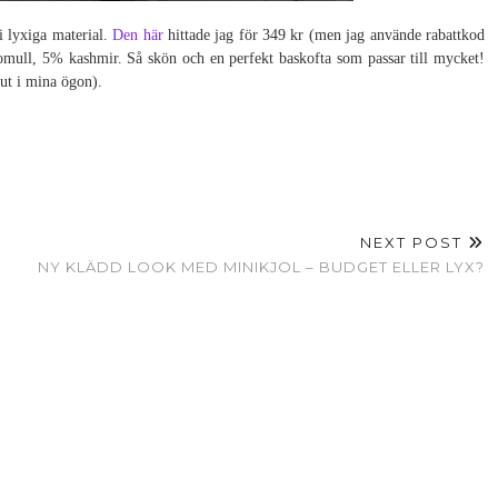
 i lyxiga material.
Den här
hittade jag för 349 kr (men jag använde rabattkod
omull, 5% kashmir. Så skön och en perfekt baskofta som passar till mycket!
 ut i mina ögon).
NEXT POST
NY KLÄDD LOOK MED MINIKJOL – BUDGET ELLER LYX?