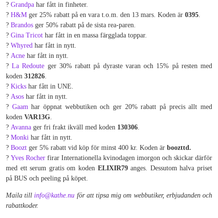
?
Grandpa
har fått in finheter.
?
H&M
ger 25% rabatt på en vara t.o.m. den 13 mars. Koden är
0395
.
?
Brandos
ger 50% rabatt på de sista rea-paren.
?
Gina Tricot
har fått in en massa färgglada toppar.
?
Whyred
har fått in nytt.
?
Acne
har fått in nytt.
?
La Redoute
ger 30% rabatt på dyraste varan och 15% på resten med
koden
312826
.
?
Kicks
har fått in UNE.
?
Asos
har fått in nytt.
?
Gaam
har öppnat webbutiken och ger 20% rabatt på precis allt med
koden
VAR13G
.
?
Avanna
ger fri frakt ikväll med koden
130306
.
?
Monki
har fått in nytt.
?
Boozt
ger 5% rabatt vid köp för minst 400 kr. Koden är
boozttd.
?
Yves Rocher
firar Internationella kvinodagen imorgon och skickar därför
med ett serum gratis om koden
ELIXIR79
anges. Dessutom halva priset
på BUS och peeling på köpet.
Maila till
info@kathe.nu
för att tipsa mig om webbutiker, erbjudanden och
rabattkoder.