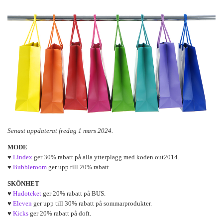
Senast uppdaterat fredag 1 mars 2024.
MODE
♥
Lindex
ger 30% rabatt på alla ytterplagg med koden out2014.
♥
Bubbleroom
ger upp till 20% rabatt.
SKÖNHET
♥
Hudoteket
ger 20% rabatt på BUS.
♥
Eleven
ger upp till 30% rabatt på sommarprodukter.
♥
Kicks
ger 20% rabatt på doft.