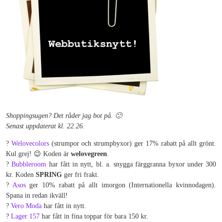
Shoppingsugen? Det råder jag bot på. 🙂
Senast uppdaterat kl. 22.26.
?
Welovecolors
(strumpor och strumpbyxor) ger 17% rabatt på allt grönt.
Kul grej! 😉 Koden är
welovegreen
.
?
Bubbleroom
har fått in nytt, bl. a. snygga färggranna byxor under 300
kr. Koden
SPRING
ger fri frakt.
?
Asos
ger 10% rabatt på allt imorgon (Internationella kvinnodagen).
Spana in redan ikväll!
?
Vero Moda
har fått in nytt.
?
Lager 157
har fått in fina toppar för bara 150 kr.