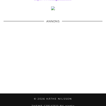
ANNONS
© 2026
KÄTHE NILSSON
THEME CREATED BY
pipdig