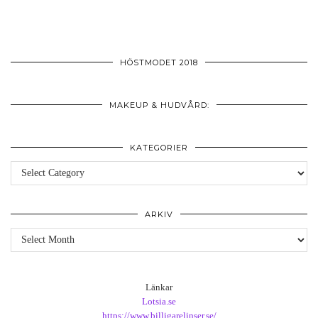
HÖSTMODET 2018
MAKEUP & HUDVÅRD:
KATEGORIER
Kategorier
ARKIV
Arkiv
Länkar
Lotsia.se
https://www.billigarelinser.se/