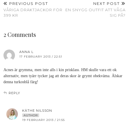
PREVIOUS POST
NEXT POST
VÅRIGA DRÄKTJACKOR FÖR
EN SNYGG OUTFIT ATT VÅGA
399 KR
SIG PÅ?
2 Comments
ANNA L
17 FEBRUARY 2013 / 22:51
Acnes är grymma, men inte alls i kin prisklass. HM skulle vara ett ok
alternativ, men tyärr tycker jag att deras skor är grymt obekväma. Älskar
denna turkosblå färg!
REPLY
KÄTHE NILSSON
AUTHOR
19 FEBRUARY 2013 / 21:55