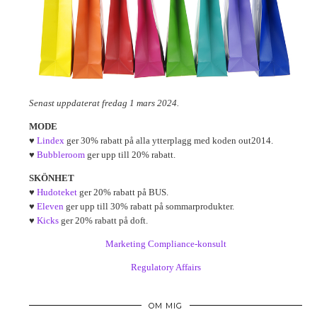
Senast uppdaterat fredag 1 mars 2024.
MODE
♥
Lindex
ger 30% rabatt på alla ytterplagg med koden out2014.
♥
Bubbleroom
ger upp till 20% rabatt.
SKÖNHET
♥
Hudoteket
ger 20% rabatt på BUS.
♥
Eleven
ger upp till 30% rabatt på sommarprodukter.
♥
Kicks
ger 20% rabatt på doft.
Marketing Compliance-konsult
Regulatory Affairs
OM MIG