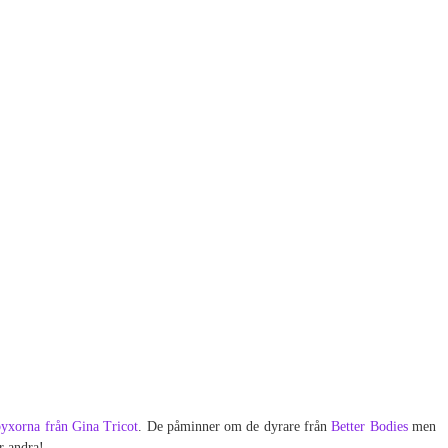
yxorna från Gina Tricot
. De påminner om de dyrare från
Better Bodies
men
er andra!