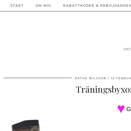
START
OM MIG
RABATTKODER & ERBJUDANDEN
ME
KÄTHE NILSSON
13 FEBRU
Träningsbyxor
G