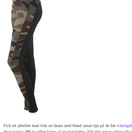
Fick ett jättefint mail från en läsare med bland annat tips på de här
träningsb
dessa kostar 299 kr vilket känns så mycket bättre. Vill dela tipset vidare till 