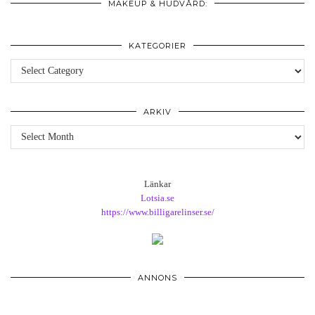
MAKEUP & HUDVÅRD:
KATEGORIER
Kategorier
ARKIV
Arkiv
Länkar
Lotsia.se
https://www.billigarelinser.se/
ANNONS