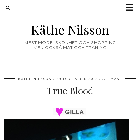
Käthe Nilsson
MEST MODE, SKÖNHET OCH SHOPPING
MEN OCKSÅ MAT OCH TRÄNING
KÄTHE NILSSON
29 DECEMBER 2012
ALLMÄNT
True Blood
GILLA