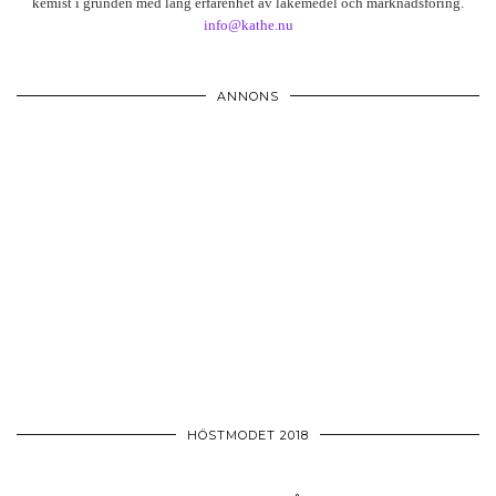
kemist i grunden med lång erfarenhet av läkemedel och marknadsföring.
info@kathe.nu
ANNONS
HÖSTMODET 2018