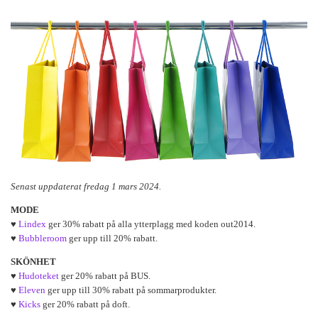
Senast uppdaterat fredag 1 mars 2024.
MODE
♥
Lindex
ger 30% rabatt på alla ytterplagg med koden out2014.
♥
Bubbleroom
ger upp till 20% rabatt.
SKÖNHET
♥
Hudoteket
ger 20% rabatt på BUS.
♥
Eleven
ger upp till 30% rabatt på sommarprodukter.
♥
Kicks
ger 20% rabatt på doft.