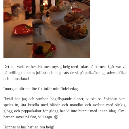
Det har varit en hektisk men mysig helg med fokus på barnen. Igår var vi
på tvillingklubbens julfest och idag satsade vi på pulkaåkning, adventsfika
och julmarknad.
Imorgon blir det lite fix inför min födelsedag.
Ikväll har jag och sambon högtflygande planer, vi ska se Solsidan som
spelas in, äta kesella med blåbär och mandlar och avsluta med sliskig
glögg och pepparkakor för glögg har vi inte hunnit med innan idag. Om,
barnen sover på fint, vill säga. 😉
Hoppas ni har haft en bra helg!