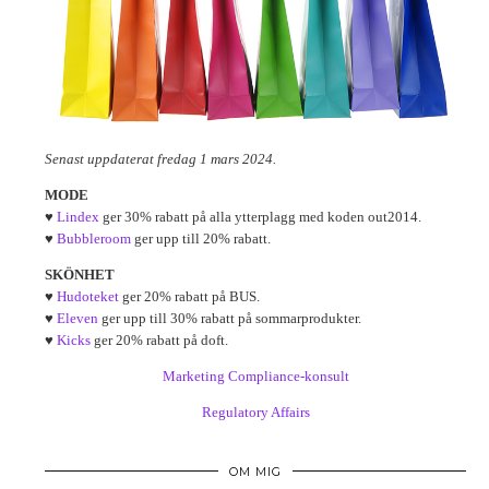
Senast uppdaterat fredag 1 mars 2024.
MODE
♥
Lindex
ger 30% rabatt på alla ytterplagg med koden out2014.
♥
Bubbleroom
ger upp till 20% rabatt.
SKÖNHET
♥
Hudoteket
ger 20% rabatt på BUS.
♥
Eleven
ger upp till 30% rabatt på sommarprodukter.
♥
Kicks
ger 20% rabatt på doft.
Marketing Compliance-konsult
Regulatory Affairs
OM MIG