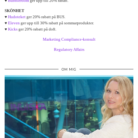
♥
Bubbleroom
ger upp till 20% rabatt.
SKÖNHET
♥
Hudoteket
ger 20% rabatt på BUS.
♥
Eleven
ger upp till 30% rabatt på sommarprodukter.
♥
Kicks
ger 20% rabatt på doft.
Marketing Compliance-konsult
Regulatory Affairs
OM MIG