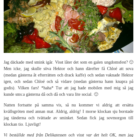
Jag däckade med smink igår. Visst låter det som en galen ungdomsfest? 🙂
Men icke, jag skulle söva Hektor och hann därefter få Chloé att sova
(medan gästerna åt efterrätten och drack kaffe) och sedan vaknade Hektor
igen, och sedan Chloé och så vidare (medan gästerna hann knapra på
godis). Vilken fars! *haha* Tur att jag hade mobilen med mig så jag
kunde sms:a gästerna då och då och vara lite social. 🙂
Natten fortsatte på samma vis, så nu kommer vi aldrig att ersätta
kvällsgröten med annan mat. Aldrig, aldrig! I morse klockan sju borstade
jag tänderna och tvättade av sminket. Sedan fick jag sovmorgon till
klockan tio. Ljuvligt!
Vi beställde med från Delikatessen och visst var det helt OK, men jag