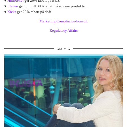
♥
Hudoteket
ger 20% rabatt på BUS.
♥
Eleven
ger upp till 30% rabatt på sommarprodukter.
♥
Kicks
ger 20% rabatt på doft.
Marketing Compliance-konsult
Regulatory Affairs
OM MIG