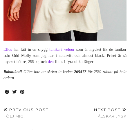
Ellos
har fått in en snygg
tunika i velour
som är mycket lik de tunikor
från Odd Molly som jag har i naturvitt och almost black. Priset är så
mycket bättre, 299 kr, och
den
finns i fyra olika färger.
Rabattkod!
Glöm inte att skriva in koden
265417
för 25% rabatt på hela
ordern.
PREVIOUS POST
NEXT POST
FÖLJ MIG!
ÄLSKAR JYSK