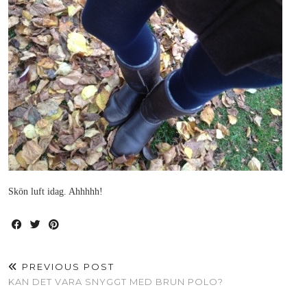
Skön luft idag. Ahhhhh!
PREVIOUS POST
KAN DET VARA SNYGGT MED BRUN POLO?