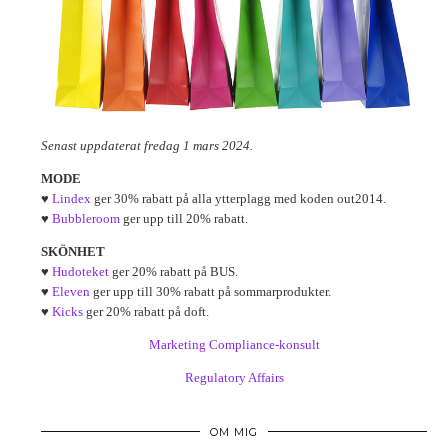
Senast uppdaterat fredag 1 mars 2024.
MODE
♥
Lindex
ger 30% rabatt på alla ytterplagg med koden out2014.
♥
Bubbleroom
ger upp till 20% rabatt.
SKÖNHET
♥
Hudoteket
ger 20% rabatt på BUS.
♥
Eleven
ger upp till 30% rabatt på sommarprodukter.
♥
Kicks
ger 20% rabatt på doft.
Marketing Compliance-konsult
Regulatory Affairs
OM MIG