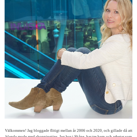
Välkommen! Jag bloggade flitigt mellan år 2006 och 2020, och gillade då att
blanda mode med shoppingtips. Jag bor i Skåne, har tre barn och arbetar som