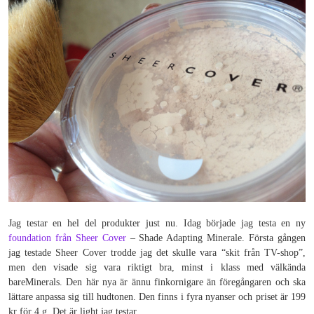
Jag testar en hel del produkter just nu. Idag började jag testa en ny
foundation från Sheer Cover
– Shade Adapting Minerale. Första gången
jag testade Sheer Cover trodde jag det skulle vara “skit från TV-shop”,
men den visade sig vara riktigt bra, minst i klass med välkända
bareMinerals. Den här nya är ännu finkornigare än föregångaren och ska
lättare anpassa sig till hudtonen. Den finns i fyra nyanser och priset är 199
kr för 4 g. Det är light jag testar.