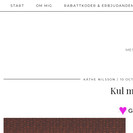
START
OM MIG
RABATTKODER & ERBJUDANDEN
ME
KÄTHE NILSSON
10 OC
Kul m
G