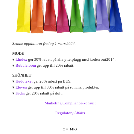
Senast uppdaterat fredag 1 mars 2024.
MODE
♥
Lindex
ger 30% rabatt på alla ytterplagg med koden out2014.
♥
Bubbleroom
ger upp till 20% rabatt.
SKÖNHET
♥
Hudoteket
ger 20% rabatt på BUS.
♥
Eleven
ger upp till 30% rabatt på sommarprodukter.
♥
Kicks
ger 20% rabatt på doft.
Marketing Compliance-konsult
Regulatory Affairs
OM MIG