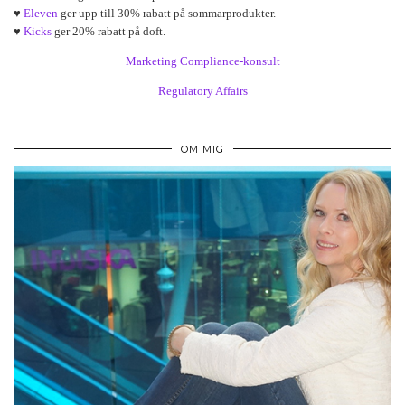
♥
Eleven
ger upp till 30% rabatt på sommarprodukter.
♥
Kicks
ger 20% rabatt på doft.
Marketing Compliance-konsult
Regulatory Affairs
OM MIG