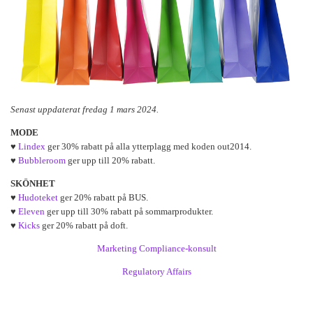
Senast uppdaterat fredag 1 mars 2024.
MODE
♥
Lindex
ger 30% rabatt på alla ytterplagg med koden out2014.
♥
Bubbleroom
ger upp till 20% rabatt.
SKÖNHET
♥
Hudoteket
ger 20% rabatt på BUS.
♥
Eleven
ger upp till 30% rabatt på sommarprodukter.
♥
Kicks
ger 20% rabatt på doft.
Marketing Compliance-konsult
Regulatory Affairs