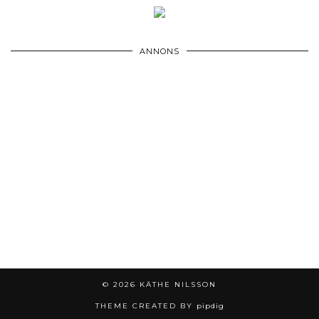
ANNONS
© 2026
KÄTHE NILSSON
THEME CREATED BY
pipdig