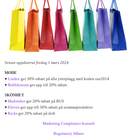
Senast uppdaterat fredag 1 mars 2024.
MODE
♥
Lindex
ger 30% rabatt på alla ytterplagg med koden out2014.
♥
Bubbleroom
ger upp till 20% rabatt.
SKÖNHET
♥
Hudoteket
ger 20% rabatt på BUS.
♥
Eleven
ger upp till 30% rabatt på sommarprodukter.
♥
Kicks
ger 20% rabatt på doft.
Marketing Compliance-konsult
Regulatory Affairs