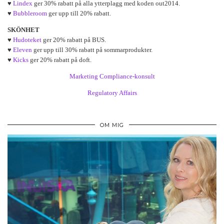
♥
Lindex
ger 30% rabatt på alla ytterplagg med koden out2014.
♥
Bubbleroom
ger upp till 20% rabatt.
SKÖNHET
♥
Hudoteket
ger 20% rabatt på BUS.
♥
Eleven
ger upp till 30% rabatt på sommarprodukter.
♥
Kicks
ger 20% rabatt på doft.
Marketing Compliance-konsult
Regulatory Affairs
OM MIG