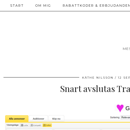
START
OM MIG
RABATTKODER & ERBJUDANDEN
ME
KÄTHE NILSSON
12 SE
Snart avslutas Tr
G