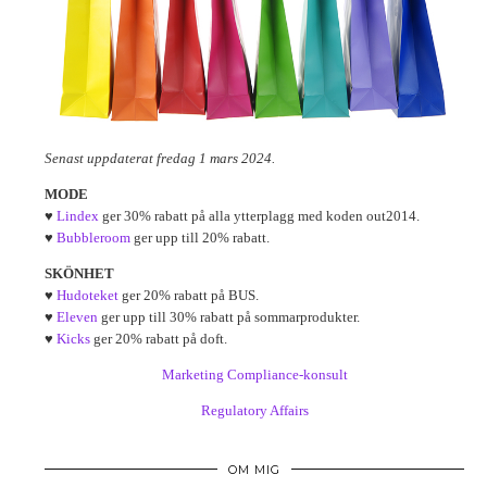
Senast uppdaterat fredag 1 mars 2024.
MODE
♥
Lindex
ger 30% rabatt på alla ytterplagg med koden out2014.
♥
Bubbleroom
ger upp till 20% rabatt.
SKÖNHET
♥
Hudoteket
ger 20% rabatt på BUS.
♥
Eleven
ger upp till 30% rabatt på sommarprodukter.
♥
Kicks
ger 20% rabatt på doft.
Marketing Compliance-konsult
Regulatory Affairs
OM MIG