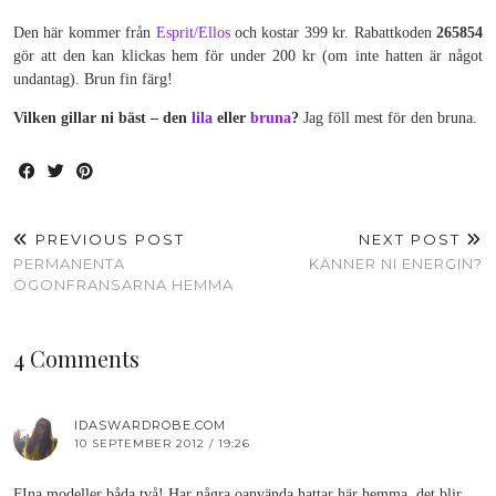
Den här kommer från
Esprit/Ellos
och kostar 399 kr. Rabattkoden
265854
gör att den kan klickas hem för under 200 kr (om inte hatten är något
undantag). Brun fin färg!
Vilken gillar ni bäst – den
lila
eller
bruna
?
Jag föll mest för den bruna.
PREVIOUS POST
NEXT POST
PERMANENTA
KÄNNER NI ENERGIN?
ÖGONFRANSARNA HEMMA
4 Comments
IDASWARDROBE.COM
10 SEPTEMBER 2012 / 19:26
FIna modeller båda två! Har några oanvända hattar här hemma, det blir