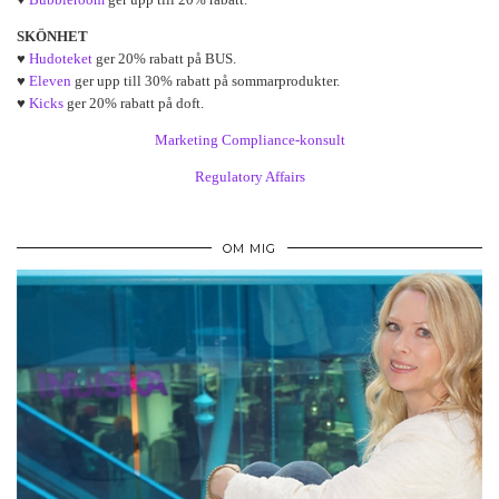
SKÖNHET
♥
Hudoteket
ger 20% rabatt på BUS.
♥
Eleven
ger upp till 30% rabatt på sommarprodukter.
♥
Kicks
ger 20% rabatt på doft.
Marketing Compliance-konsult
Regulatory Affairs
OM MIG