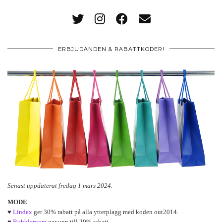
ERBJUDANDEN & RABATTKODER!
Senast uppdaterat fredag 1 mars 2024.
MODE
♥
Lindex
ger 30% rabatt på alla ytterplagg med koden out2014.
♥
Bubbleroom
ger upp till 20% rabatt.