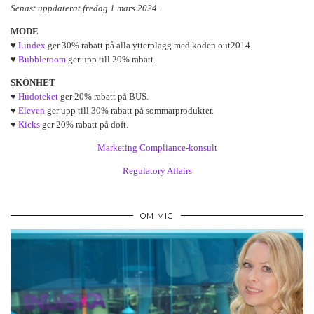
Senast uppdaterat fredag 1 mars 2024.
MODE
♥
Lindex
ger 30% rabatt på alla ytterplagg med koden out2014.
♥
Bubbleroom
ger upp till 20% rabatt.
SKÖNHET
♥
Hudoteket
ger 20% rabatt på BUS.
♥
Eleven
ger upp till 30% rabatt på sommarprodukter.
♥
Kicks
ger 20% rabatt på doft.
Marketing Compliance-konsult
Regulatory Affairs
OM MIG