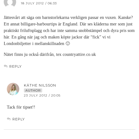
18 JULY 2012 / 06:33
Jättesvårt att säga om barnstorlekarna verkligen passar en vuxen. Kanske?
Ett annat billigare-barbourtips är England. Där ses kläderna mer som just
praktiskt friluftsplagg och har inte samma snobbstämpel och dyra pris som
här. En gång när jag och maken köpte jackor där “fick” vi vi
Londonbiljetter i mellanskillnaden 🙂
Nätet finns ju också därifrån, tex countryattire.co.uk
REPLY
KÄTHE NILSSON
AUTHOR
23 JULY 2012 / 20:05
Tack för tipset!!
REPLY