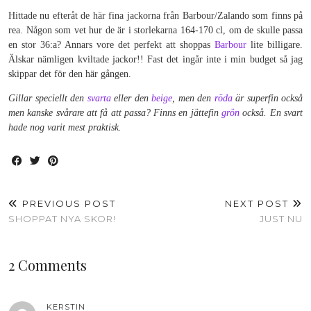
Hittade nu efteråt de här fina jackorna från Barbour/Zalando som finns på
rea. Någon som vet hur de är i storlekarna 164-170 cl, om de skulle passa
en stor 36:a? Annars vore det perfekt att shoppas
Barbour
lite billigare.
Älskar nämligen kviltade jackor!! Fast det ingår inte i min budget så jag
skippar det för den här gången.
Gillar speciellt den
svarta
eller den
beige
, men den
röda
är superfin också
men kanske svårare att få att passa? Finns en jättefin
grön
också. En svart
hade nog varit mest praktisk.
PREVIOUS POST
NEXT POST
SHOPPAT NYA SKOR!
JUST NU
2 Comments
KERSTIN