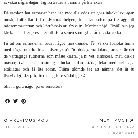
avvakta några dagar. Jag fortsätter att amma på lite extra.
Då sambon har semester hann jag mot alla odds att göra inkokt lax, egen
müsli, köttbullar till midsommarhelgen, liten tårtbotten på tre ägg till
midsommartårtan och köttfärssås att frysa in. Mycket nöjd! Ikväll ska jag
klicka hem fler presenter till stora sonen som fyller år i nästa vecka.
På tal om semester är ordet något missvisande. 😉 Vi ska försöka hinna
med några mindre lokala äventyr på förmiddagarna ibland, annars är det
de vardagliga rutinerna som måste klaffa, ja ni vet, simskola, mat, disk i
massor, tvätt, bad, nattning, plocka undan, städa, leka med och jaga
ettåringar och få lite sömn. Träna glömde jag att nämna, det är ju
livsviktigt, det prioriterar jag före städning. 😉
Ska ni göra något på er semester?
PREVIOUS POST
NEXT POST
LITEN PAUS
KOLLA IN DEN HÄR
REAVÄSKAN