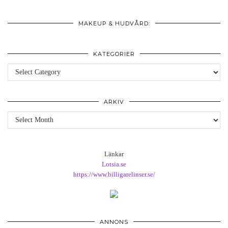
MAKEUP & HUDVÅRD:
KATEGORIER
Kategorier
ARKIV
Arkiv
Länkar
Lotsia.se
https://www.billigarelinser.se/
ANNONS