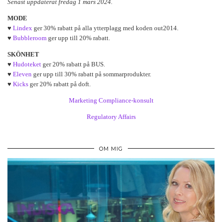
Senast uppdaterat fredag 1 mars 2024.
MODE
♥
Lindex
ger 30% rabatt på alla ytterplagg med koden out2014.
♥
Bubbleroom
ger upp till 20% rabatt.
SKÖNHET
♥
Hudoteket
ger 20% rabatt på BUS.
♥
Eleven
ger upp till 30% rabatt på sommarprodukter.
♥
Kicks
ger 20% rabatt på doft.
Marketing Compliance-konsult
Regulatory Affairs
OM MIG