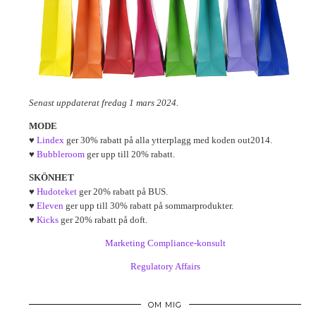
Senast uppdaterat fredag 1 mars 2024.
MODE
♥
Lindex
ger 30% rabatt på alla ytterplagg med koden out2014.
♥
Bubbleroom
ger upp till 20% rabatt.
SKÖNHET
♥
Hudoteket
ger 20% rabatt på BUS.
♥
Eleven
ger upp till 30% rabatt på sommarprodukter.
♥
Kicks
ger 20% rabatt på doft.
Marketing Compliance-konsult
Regulatory Affairs
OM MIG