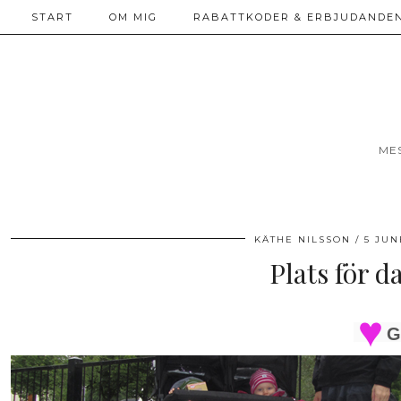
START
OM MIG
RABATTKODER & ERBJUDANDEN
ME
KÄTHE NILSSON
5 JUN
Plats för d
G