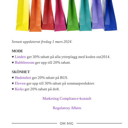
Senast uppdaterat fredag 1 mars 2024.
MODE
♥
Lindex
ger 30% rabatt på alla ytterplagg med koden out2014.
♥
Bubbleroom
ger upp till 20% rabatt.
SKÖNHET
♥
Hudoteket
ger 20% rabatt på BUS.
♥
Eleven
ger upp till 30% rabatt på sommarprodukter.
♥
Kicks
ger 20% rabatt på doft.
Marketing Compliance-konsult
Regulatory Affairs
OM MIG