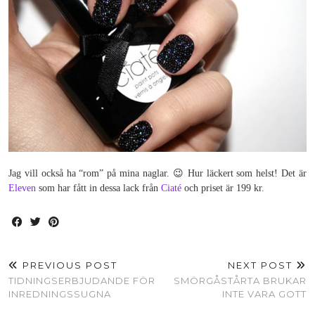
Jag vill också ha “rom” på mina naglar. 😉 Hur läckert som helst! Det är
Eleven
som har fått in dessa lack från
Ciaté
och priset är 199 kr.
PREVIOUS POST
NEXT POST
TIDNINGSERBJUDANDE FÖR
SMÖRGÅSTÅRTA BRUKAR
INREDNINGSSUGNA
INTE VARA GOTT