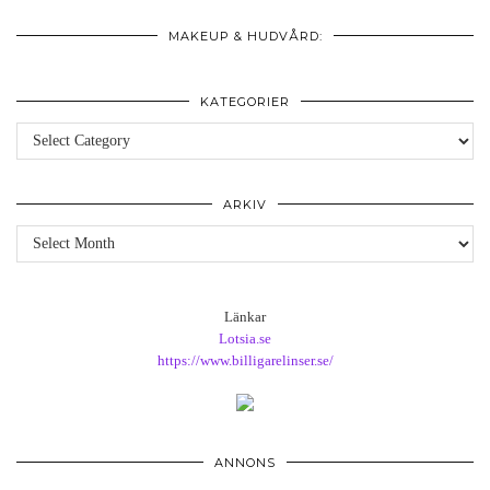
MAKEUP & HUDVÅRD:
KATEGORIER
Kategorier
ARKIV
Arkiv
Länkar
Lotsia.se
https://www.billigarelinser.se/
ANNONS