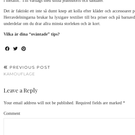
i metallic. Till vardags med slitna jeansshorts och sandaler.
Det är faktiskt ett inte så dumt knep att kolla efter kläder och accessoarer
Herravdelningarna brukar ha lyxigare textilier till bra priser och på barnav
underdelar om du drar allra minsta storleken och är kort.
Vilka är dina “oväntade” tips?
PREVIOUS POST
KAMOUFLAGE
Leave a Reply
Your email address will not be published.
Required fields are marked
*
Comment