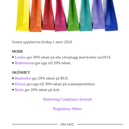
Senast uppdaterat fredag 1 mars 2024.
MODE
♥
Lindex
ger 30% rabatt på alla ytterplagg med koden out2014.
♥
Bubbleroom
ger upp till 20% rabatt.
SKÖNHET
♥
Hudoteket
ger 20% rabatt på BUS.
♥
Eleven
ger upp till 30% rabatt på sommarprodukter.
♥
Kicks
ger 20% rabatt på doft.
Marketing Compliance-konsult
Regulatory Affairs
OM MIG