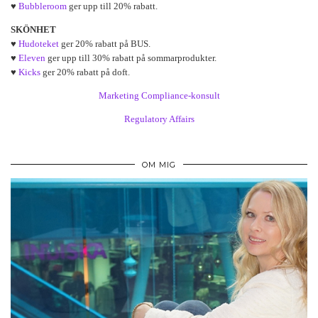
♥
Bubbleroom
ger upp till 20% rabatt.
SKÖNHET
♥
Hudoteket
ger 20% rabatt på BUS.
♥
Eleven
ger upp till 30% rabatt på sommarprodukter.
♥
Kicks
ger 20% rabatt på doft.
Marketing Compliance-konsult
Regulatory Affairs
OM MIG