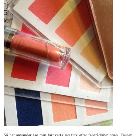
Så här använder jag min färgkarta jag fick efter färgrådgivningen. Färgen