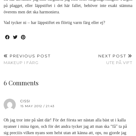
på plagget, eller läppstiftet i det här fallet, behöver inte exakt stämma
överens men det ska harmoniera.
Vad tycker ni – har läppstiftet en flörtig varm färg eller ej?
PREVIOUS POST
NEXT POST
MAKEUP I FÄRG
UTE PÅ VIFT
6 Comments
CISSI
15 MAY 2012 / 21:43
Oh jag tror inte på sånt där! För det första ser nästan alla bäst ut i kalla
nyanser i mina ögon, och för det andra tycker jag att man ska “få” ta på
sig preciiis vilken nyans som helst utan att känna att, ops, nu gjorde jag