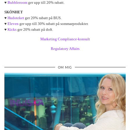
♥
Bubbleroom
ger upp till 20% rabatt.
SKÖNHET
♥
Hudoteket
ger 20% rabatt på BUS.
♥
Eleven
ger upp till 30% rabatt på sommarprodukter.
♥
Kicks
ger 20% rabatt på doft.
Marketing Compliance-konsult
Regulatory Affairs
OM MIG