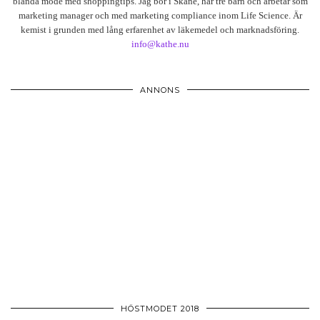
blanda mode med shoppingtips. Jag bor i Skåne, har tre barn och arbetar som
marketing manager och med marketing compliance inom Life Science. Är
kemist i grunden med lång erfarenhet av läkemedel och marknadsföring.
info@kathe.nu
ANNONS
HÖSTMODET 2018