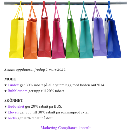
Senast uppdaterat fredag 1 mars 2024.
MODE
♥
Lindex
ger 30% rabatt på alla ytterplagg med koden out2014.
♥
Bubbleroom
ger upp till 20% rabatt.
SKÖNHET
♥
Hudoteket
ger 20% rabatt på BUS.
♥
Eleven
ger upp till 30% rabatt på sommarprodukter.
♥
Kicks
ger 20% rabatt på doft.
Marketing Compliance-konsult