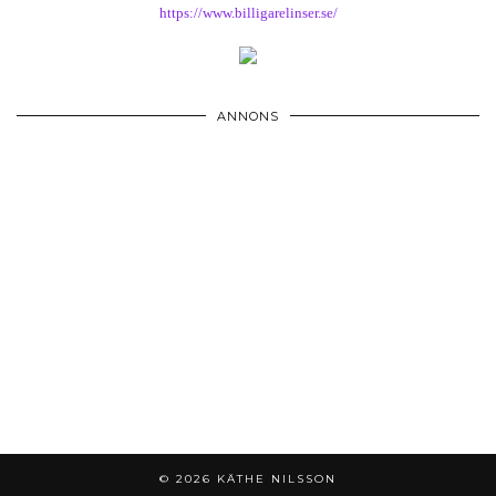
https://www.billigarelinser.se/
ANNONS
© 2026
KÄTHE NILSSON