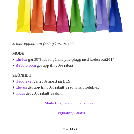
Senast uppdaterat fredag 1 mars 2024.
MODE
♥
Lindex
ger 30% rabatt på alla ytterplagg med koden out2014.
♥
Bubbleroom
ger upp till 20% rabatt.
SKÖNHET
♥
Hudoteket
ger 20% rabatt på BUS.
♥
Eleven
ger upp till 30% rabatt på sommarprodukter.
♥
Kicks
ger 20% rabatt på doft.
Marketing Compliance-konsult
Regulatory Affairs
OM MIG