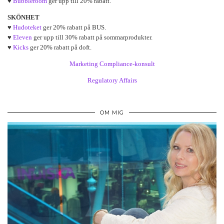
♥
Bubbleroom
ger upp till 20% rabatt.
SKÖNHET
♥
Hudoteket
ger 20% rabatt på BUS.
♥
Eleven
ger upp till 30% rabatt på sommarprodukter.
♥
Kicks
ger 20% rabatt på doft.
Marketing Compliance-konsult
Regulatory Affairs
OM MIG