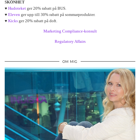
SKÖNHET
♥
Hudoteket
ger 20% rabatt på BUS.
♥
Eleven
ger upp till 30% rabatt på sommarprodukter.
♥
Kicks
ger 20% rabatt på doft.
Marketing Compliance-konsult
Regulatory Affairs
OM MIG