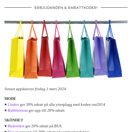
ERBJUDANDEN & RABATTKODER!
Senast uppdaterat fredag 1 mars 2024.
MODE
♥
Lindex
ger 30% rabatt på alla ytterplagg med koden out2014.
♥
Bubbleroom
ger upp till 20% rabatt.
SKÖNHET
♥
Hudoteket
ger 20% rabatt på BUS.
♥
Eleven
ger upp till 30% rabatt på sommarprodukter.