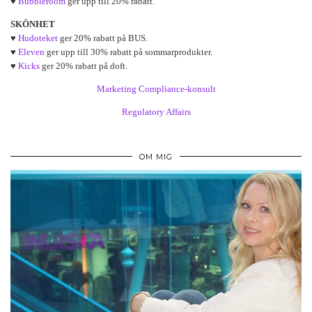
♥
Bubbleroom
ger upp till 20% rabatt.
SKÖNHET
♥
Hudoteket
ger 20% rabatt på BUS.
♥
Eleven
ger upp till 30% rabatt på sommarprodukter.
♥
Kicks
ger 20% rabatt på doft.
Marketing Compliance-konsult
Regulatory Affairs
OM MIG