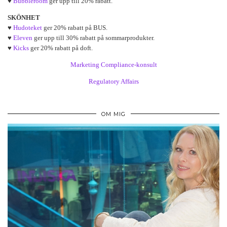
♥
Bubbleroom
ger upp till 20% rabatt.
SKÖNHET
♥
Hudoteket
ger 20% rabatt på BUS.
♥
Eleven
ger upp till 30% rabatt på sommarprodukter.
♥
Kicks
ger 20% rabatt på doft.
Marketing Compliance-konsult
Regulatory Affairs
OM MIG