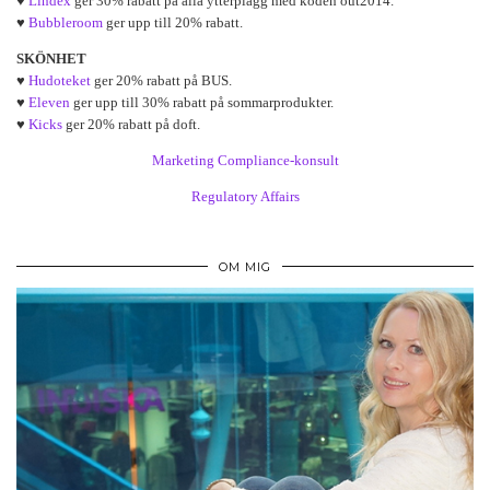
♥
Lindex
ger 30% rabatt på alla ytterplagg med koden out2014.
♥
Bubbleroom
ger upp till 20% rabatt.
SKÖNHET
♥
Hudoteket
ger 20% rabatt på BUS.
♥
Eleven
ger upp till 30% rabatt på sommarprodukter.
♥
Kicks
ger 20% rabatt på doft.
Marketing Compliance-konsult
Regulatory Affairs
OM MIG