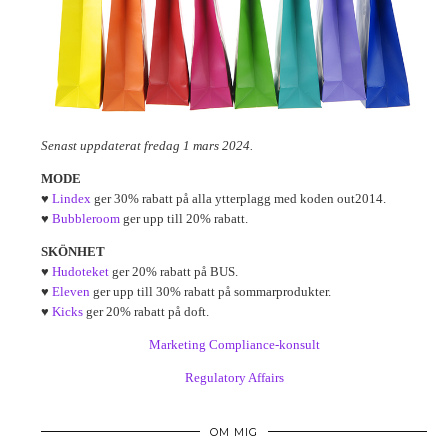
Senast uppdaterat fredag 1 mars 2024.
MODE
♥
Lindex
ger 30% rabatt på alla ytterplagg med koden out2014.
♥
Bubbleroom
ger upp till 20% rabatt.
SKÖNHET
♥
Hudoteket
ger 20% rabatt på BUS.
♥
Eleven
ger upp till 30% rabatt på sommarprodukter.
♥
Kicks
ger 20% rabatt på doft.
Marketing Compliance-konsult
Regulatory Affairs
OM MIG