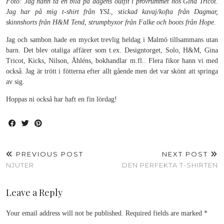
Foto: Jag hann ta en bild på dagens outfit i provrummet hos Gina Tricot.
Jag har på mig t-shirt från YSL, stickad kavaj/kofta från Dagmar,
skinnshorts från H&M Tend, strumpbyxor från Falke och boots från Hope.
Jag och sambon hade en mycket trevlig heldag i Malmö tillsammans utan
barn. Det blev otaliga affärer som t.ex. Designtorget, Solo, H&M, Gina
Tricot, Kicks, Nilson, Åhléns, bokhandlar m.fl.. Flera fikor hann vi med
också. Jag är trött i fötterna efter allt gående men det var skönt att springa
av sig.
Hoppas ni också har haft en fin lördag!
PREVIOUS POST
NEXT POST
NJUTER
DEN PERFEKTA T-SHIRTEN
Leave a Reply
Your email address will not be published.
Required fields are marked
*