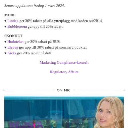
Senast uppdaterat fredag 1 mars 2024.
MODE
♥
Lindex
ger 30% rabatt på alla ytterplagg med koden out2014.
♥
Bubbleroom
ger upp till 20% rabatt.
SKÖNHET
♥
Hudoteket
ger 20% rabatt på BUS.
♥
Eleven
ger upp till 30% rabatt på sommarprodukter.
♥
Kicks
ger 20% rabatt på doft.
Marketing Compliance-konsult
Regulatory Affairs
OM MIG