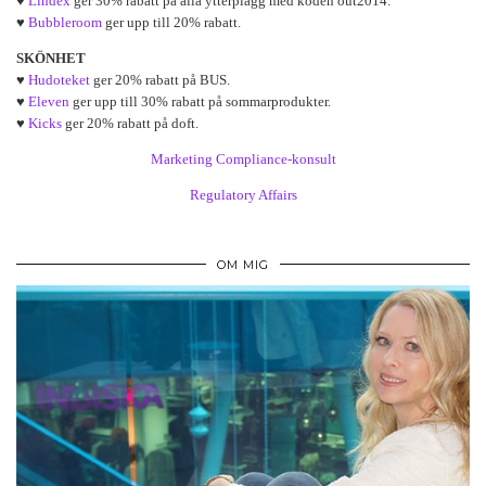
♥
Lindex
ger 30% rabatt på alla ytterplagg med koden out2014.
♥
Bubbleroom
ger upp till 20% rabatt.
SKÖNHET
♥
Hudoteket
ger 20% rabatt på BUS.
♥
Eleven
ger upp till 30% rabatt på sommarprodukter.
♥
Kicks
ger 20% rabatt på doft.
Marketing Compliance-konsult
Regulatory Affairs
OM MIG