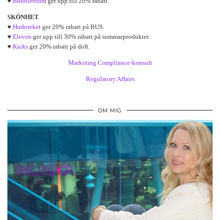
♥
Bubbleroom
ger upp till 20% rabatt.
SKÖNHET
♥
Hudoteket
ger 20% rabatt på BUS.
♥
Eleven
ger upp till 30% rabatt på sommarprodukter.
♥
Kicks
ger 20% rabatt på doft.
Marketing Compliance-konsult
Regulatory Affairs
OM MIG