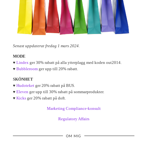
Senast uppdaterat fredag 1 mars 2024.
MODE
♥
Lindex
ger 30% rabatt på alla ytterplagg med koden out2014.
♥
Bubbleroom
ger upp till 20% rabatt.
SKÖNHET
♥
Hudoteket
ger 20% rabatt på BUS.
♥
Eleven
ger upp till 30% rabatt på sommarprodukter.
♥
Kicks
ger 20% rabatt på doft.
Marketing Compliance-konsult
Regulatory Affairs
OM MIG