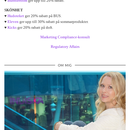
♥
Bubbleroom
ger upp till 20% rabatt.
SKÖNHET
♥
Hudoteket
ger 20% rabatt på BUS.
♥
Eleven
ger upp till 30% rabatt på sommarprodukter.
♥
Kicks
ger 20% rabatt på doft.
Marketing Compliance-konsult
Regulatory Affairs
OM MIG