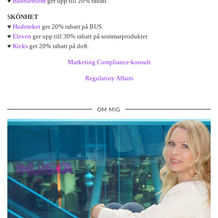
♥
Bubbleroom
ger upp till 20% rabatt.
SKÖNHET
♥
Hudoteket
ger 20% rabatt på BUS.
♥
Eleven
ger upp till 30% rabatt på sommarprodukter.
♥
Kicks
ger 20% rabatt på doft.
Marketing Compliance-konsult
Regulatory Affairs
OM MIG