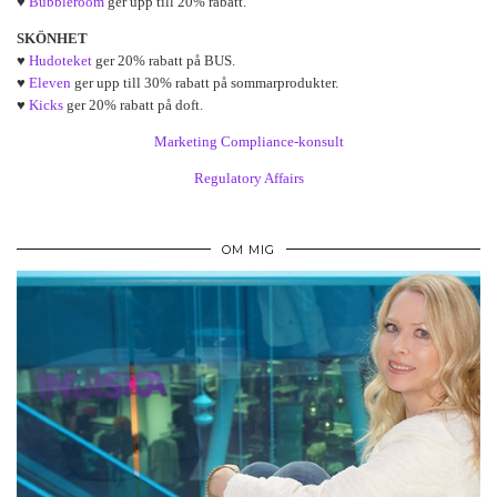
♥
Bubbleroom
ger upp till 20% rabatt.
SKÖNHET
♥
Hudoteket
ger 20% rabatt på BUS.
♥
Eleven
ger upp till 30% rabatt på sommarprodukter.
♥
Kicks
ger 20% rabatt på doft.
Marketing Compliance-konsult
Regulatory Affairs
OM MIG