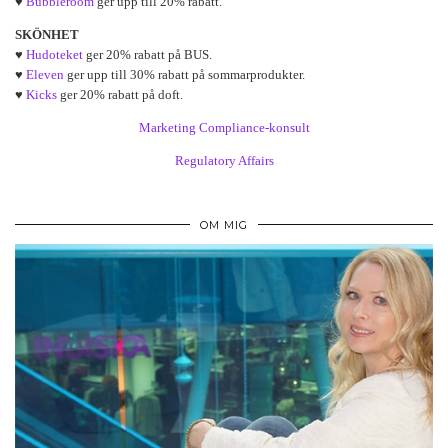
♥
Bubbleroom
ger upp till 20% rabatt.
SKÖNHET
♥
Hudoteket
ger 20% rabatt på BUS.
♥
Eleven
ger upp till 30% rabatt på sommarprodukter.
♥
Kicks
ger 20% rabatt på doft.
Marketing Compliance-konsult
Regulatory Affairs
OM MIG