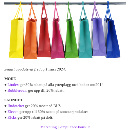
Senast uppdaterat fredag 1 mars 2024.
MODE
♥
Lindex
ger 30% rabatt på alla ytterplagg med koden out2014.
♥
Bubbleroom
ger upp till 20% rabatt.
SKÖNHET
♥
Hudoteket
ger 20% rabatt på BUS.
♥
Eleven
ger upp till 30% rabatt på sommarprodukter.
♥
Kicks
ger 20% rabatt på doft.
Marketing Compliance-konsult