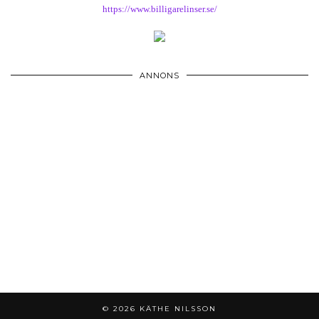
https://www.billigarelinser.se/
ANNONS
© 2026
KÄTHE NILSSON